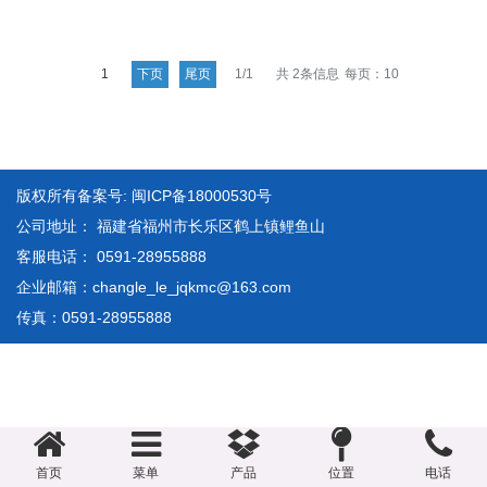
1
下页
尾页
1/1
共 2条信息
每页：10
版权所有
备案号: 闽ICP备18000530号
公司地址： 福建省福州市长乐区鹤上镇鲤鱼山
客服电话： 0591-28955888
企业邮箱：
changle_le_jqkmc@163.com
传真：0591-28955888
首页
菜单
产品
位置
电话